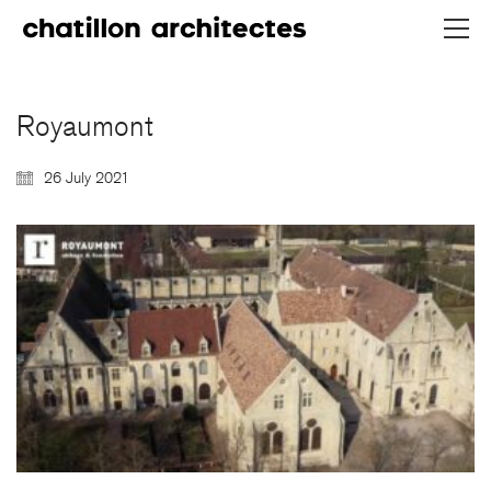
Royaumont
26 July 2021
CHATILLON ARCHITECTES
contact@chatillonarchitectes.com
recrutement@chatillonarchitectes.com
PARIS
61 rue de Dunkerque
75009 Paris - France
+ 33 1 48 78 31 52