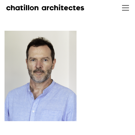
CHATILLON ARCHITECTES
contact@chatillonarchitectes.com
recrutement@chatillonarchitectes.com
PARIS
61 rue de Dunkerque
75009 Paris - France
+ 33 1 48 78 31 52