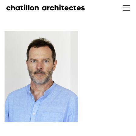
CHATILLON ARCHITECTES
contact@chatillonarchitectes.com
recrutement@chatillonarchitectes.com
PARIS
61 rue de Dunkerque
75009 Paris - France
+ 33 1 48 78 31 52