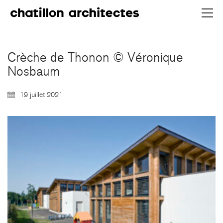
Crèche de Thonon © Véronique
Nosbaum
19 juillet 2021
CHATILLON ARCHITECTES
contact@chatillonarchitectes.com
recrutement@chatillonarchitectes.com
PARIS
61 rue de Dunkerque
75009 Paris - France
+ 33 1 48 78 31 52