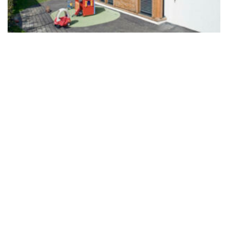
FERNEY-VOLTAIRE
10 rue de Genève
01210 Ferney-Voltaire - France
+ 33 4 50 42 96 20
GENÈVE
Rue de Lyon, 77
1203 Genève - Suisse
LinkedIn
Instagram
© Copyright 2026. All Rights
Reserved
Mentions légales