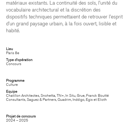
matériaux existants. La continuité des sols, l’unité du
vocabulaire architectural et la discrétion des
dispositifs techniques permettaient de retrouver l’esprit
d’un grand paysage urbain, à la fois ouvert, lisible et
habité.
CHATILLON ARCHITECTES
Lieu
contact@chatillonarchitectes.com
Paris 8e
recrutement@chatillonarchitectes.com
Type d’opération
Concours
PARIS
Programme
61 rue de Dunkerque
Culture
75009 Paris - France
Equipe
+ 33 1 48 78 31 52
Chatillon Architectes, Snohetta, TN+, In Situ, Grue, Franck Boutté
Consultants, Saguez & Partners, Quadrim, Inddigo, Egis et Elioth
FERNEY-VOLTAIRE
Projet de concours
2024 – 2025
10 rue de Genève