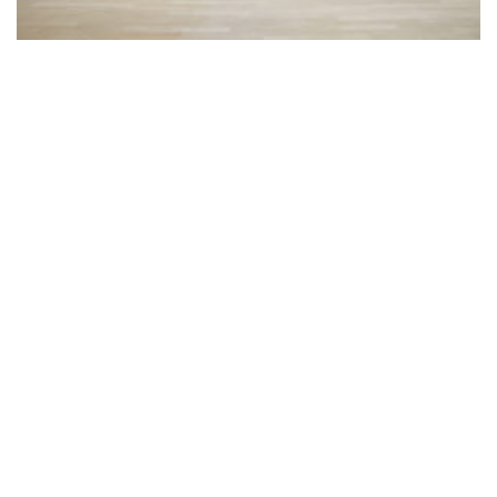
FERNEY-VOLTAIRE
10 rue de Genève
01210 Ferney-Voltaire - France
+ 33 4 50 42 96 20
GENÈVE
Rue de Lyon, 77
1203 Genève - Suisse
LinkedIn
Instagram
© Copyright 2026. All Rights
Reserved
Mentions légales