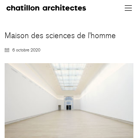
Maison des sciences de l’homme
6 octobre 2020
CHATILLON ARCHITECTES
contact@chatillonarchitectes.com
recrutement@chatillonarchitectes.com
PARIS
61 rue de Dunkerque
75009 Paris - France
+ 33 1 48 78 31 52