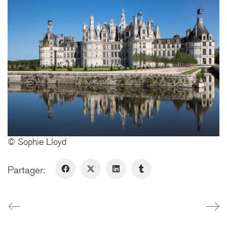
FERNEY-VOLTAIRE
10 rue de Genève
01210 Ferney-Voltaire - France
+ 33 4 50 42 96 20
GENÈVE
Rue de Lyon, 77
1203 Genève - Suisse
© Sophie Lloyd
Partager:
LinkedIn
Instagram
© Copyright 2026. All Rights
Reserved
Mentions légales