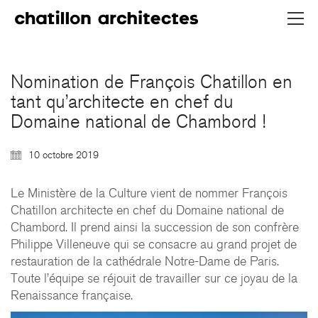
Nomination de François Chatillon en
tant qu’architecte en chef du
Domaine national de Chambord !
10 octobre 2019
CHATILLON ARCHITECTES
Le Ministère de la Culture vient de nommer François
contact@chatillonarchitectes.com
Chatillon architecte en chef du Domaine national de
recrutement@chatillonarchitectes.com
Chambord. Il prend ainsi la succession de son confrère
Philippe Villeneuve qui se consacre au grand projet de
PARIS
restauration de la cathédrale Notre-Dame de Paris.
Toute l’équipe se réjouit de travailler sur ce joyau de la
61 rue de Dunkerque
Renaissance française.
75009 Paris - France
+ 33 1 48 78 31 52