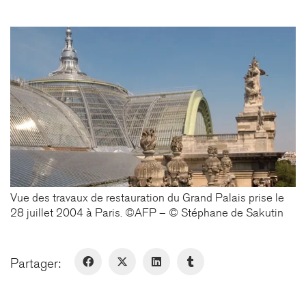
61 rue de Dunkerque
75009 Paris - France
+ 33 1 48 78 31 52
FERNEY-VOLTAIRE
10 rue de Genève
01210 Ferney-Voltaire - France
+ 33 4 50 42 96 20
GENÈVE
Rue de Lyon, 77
Vue des travaux de restauration du Grand Palais prise le
1203 Genève - Suisse
28 juillet 2004 à Paris. ©AFP – © Stéphane de Sakutin
Partager:
LinkedIn
Instagram
© Copyright 2026. All Rights