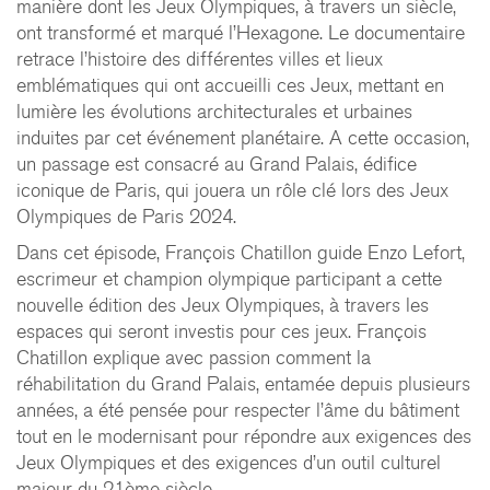
manière dont les Jeux Olympiques, à travers un siècle,
ont transformé et marqué l’Hexagone. Le documentaire
retrace l’histoire des différentes villes et lieux
emblématiques qui ont accueilli ces Jeux, mettant en
lumière les évolutions architecturales et urbaines
induites par cet événement planétaire. A cette occasion,
un passage est consacré au Grand Palais, édifice
iconique de Paris, qui jouera un rôle clé lors des Jeux
Olympiques de Paris 2024.
Dans cet épisode, François Chatillon guide Enzo Lefort,
escrimeur et champion olympique participant a cette
nouvelle édition des Jeux Olympiques, à travers les
espaces qui seront investis pour ces jeux. François
Chatillon explique avec passion comment la
CHATILLON ARCHITECTES
réhabilitation du Grand Palais, entamée depuis plusieurs
années, a été pensée pour respecter l’âme du bâtiment
contact@chatillonarchitectes.com
tout en le modernisant pour répondre aux exigences des
recrutement@chatillonarchitectes.com
Jeux Olympiques et des exigences d’un outil culturel
majeur du 21ème siècle.