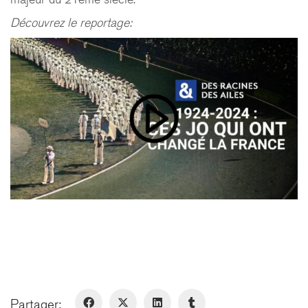
PARIS
Découvrez le reportage:
61 rue de Dunkerque
75009 Paris - France
+ 33 1 48 78 31 52
FERNEY-VOLTAIRE
10 rue de Genève
01210 Ferney-Voltaire - France
+ 33 4 50 42 96 20
GENÈVE
Rue de Lyon, 77
1203 Genève - Suisse
Partager: